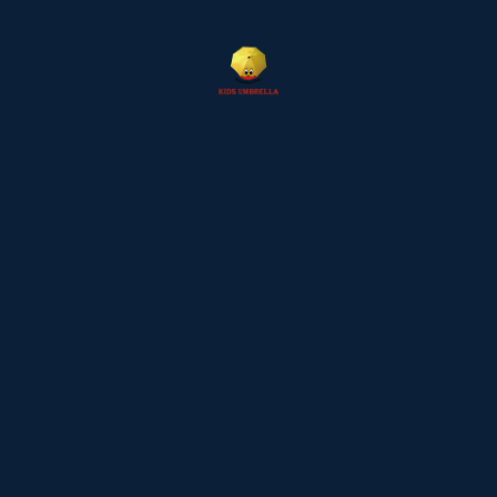
Recent Posts
06 Aug,2026
Мобильное приложение интернет-казино
unlim казино на Андроид: максимальная
мобильность гемблинга
06 Aug,2026